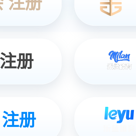
维码
手机微
方微博
关注jiuyou
态信息
查看最新动态，使用k