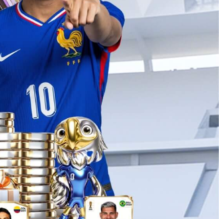
CloudMatrix 6657F系列 10G&100G 数据中心交换机
CloudMatrix 6657F列10G&100G数据中
心交换机（CloudMatrix，简称CM），
支持丰富的数据中心特性和智能无损网
络，支持48个10G和6个100G接口。