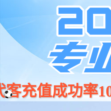
首页
关于我们
新闻
成为领先的
创新智算基础
了解更多