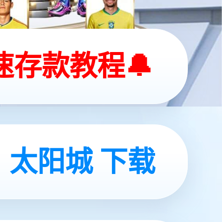
政企
科教医疗