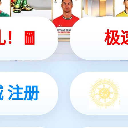
互联网
能源
自主可控”，
和服务器，为客户提供优质