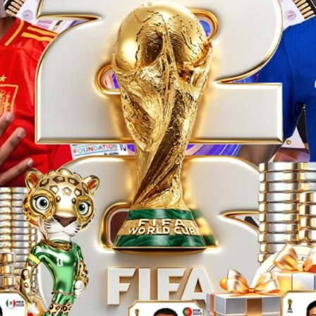
OU R721 高密服务器
 JIUYOU R721高密服务器是jiuyou.com数码基于鲲鹏基础硬
高密度计算设备。其具备高效能计算、安全可靠与开放生
情