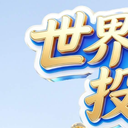
AI驱动再攀升，jiuyou.com数码连
国500强