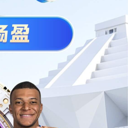
集团”产品路线介绍。目前，面向
5000集团厦门生产基地、厦门
影响，仅用半年时间，就完成了公
心正式揭牌投入运营，到入选