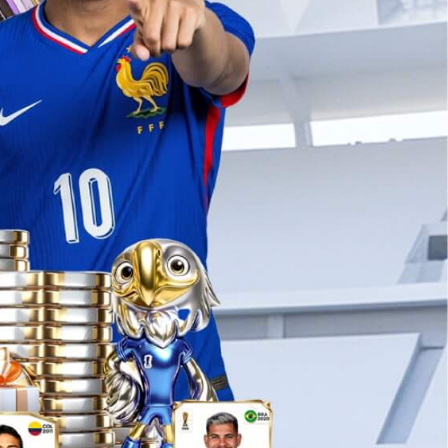
0集团信创厦门研究院成立……在