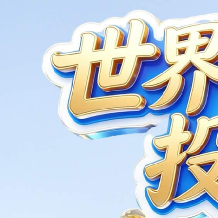
2021年6月25日，由工业
协作组联合主办，厦门市工业和
办。
此次论坛以“信创领航 协同发展
品及解决方案出席，与与会嘉