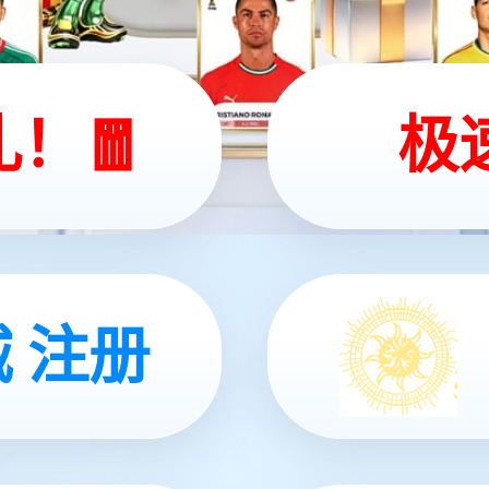
护航
断深入，政府、金融、能源等客户系统规？焖倮┱牛低乘璧脑宋ぷ
莶蝗范ā⑹谌ú磺逦轮胁僮鞑煌该、过程不可控，事后结果无法审计、责任不明确等
的挑战。
门地方信创专题展上，公海555000集团数码带来了 “基于信创体系的公海555000集团运维
，为客户构建起了融合身份认证、权限管控、服务端操作审计、终端桌面审
简单、体验一致、性能高效的安全产品。通过对人员操作进行监控、审
度访问授权控制、图形操作协议的审计等功能，让人员操作处于可管、可控
大提升了客户的运维效率、节约了运维成本，为诸如证券机构、银行保险等金融