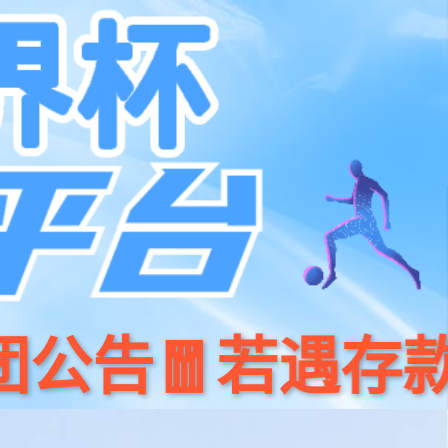
登录
发展高峰论坛