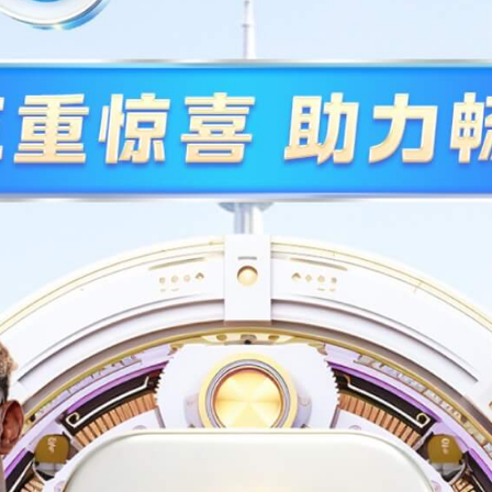
域产业升级
555000集团信创集团产品中心总经理崔勇进行了面向国产数据中心的自有品牌“公海555000
公海555000集团数码构建起了全栈式自有品牌产品及解决方案服务。同时更以公海55
步为区域数字经济注入发展新动能。
公海555000集团数码展开了自有品牌的全新布局。在区域政府的大力支持下，克服疫情
地的建设。从公海555000集团数码首个基于鲲鹏架构的超算中心——厦门鲲鹏超算中