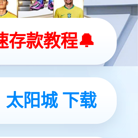
髁恳渤氏直⑹皆龀で魇啤Ｔ诳
一系列的问题，这些都给运维
系统”解决方案。以公海
计等功能于一体的运维系统，基
计与管理，该系统可以实现用
、可见、可审的状态
行业的信息化的建设提供有效