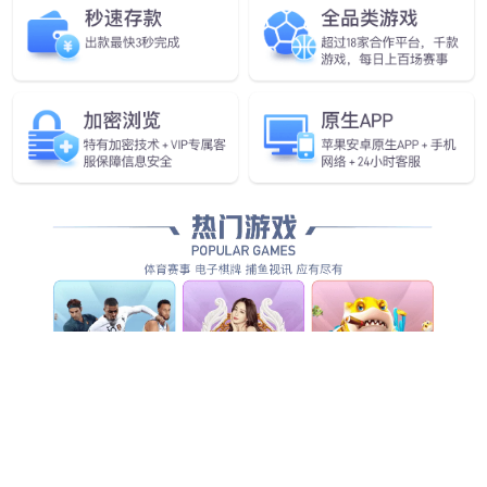
随后，公海555000集团信创集团产品中心总监范晓瑞向来宾详
细介绍了公海555000集团2021年产品路线。他表示，未来将围
绕数据中心提供全栈的产品及解决方案，形成覆盖数据计算、
数据存储、数据传输、数据安全在内的四大产品体系，
为云计算、大数据服务能力提供强大支撑，奠定公海555000
集团产品基。浴蚌锱簟焙汀皶N腾”算力为核心，为用户提供覆
盖计算密集型、数据密集型以及人工智能等丰富计算场景的产品
及解决方案。